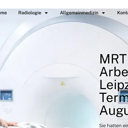
ome
Radiologie
Allgemeinmedizin
Kont
MRT
Arbe
Leipz
Term
Augu
Sie hatten ei