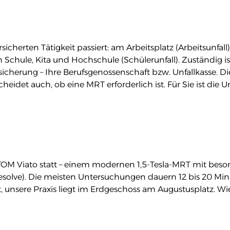
ersicherten Tätigkeit passiert: am Arbeitsplatz (Arbeitsunfal
n Schule, Kita und Hochschule (Schülerunfall). Zuständig i
rsicherung – Ihre Berufsgenossenschaft bzw. Unfallkasse. 
cheidet auch, ob eine MRT erforderlich ist. Für Sie ist die
M Viato statt – einem modernen 1,5-Tesla-MRT mit beso
olve). Die meisten Untersuchungen dauern 12 bis 20 Minut
 unsere Praxis liegt im Erdgeschoss am Augustusplatz. Wie 