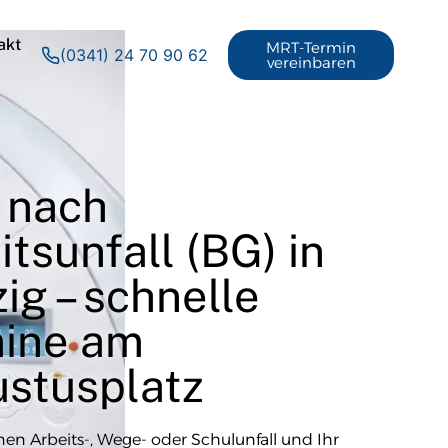
akt
MRT-Termin
(0341) 24 70 90 62
vereinbaren
 nach
itsunfall (BG) in
ig – schnelle
ine am
stusplatz
nen Arbeits-, Wege- oder Schulunfall und Ihr