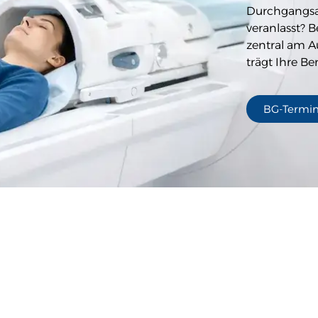
Durchgangsa
veranlasst? 
zentral am Au
trägt Ihre Be
BG-Termin